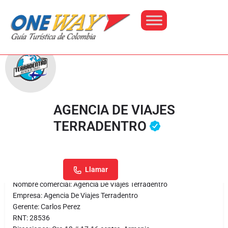
Perfil
AGENCIA DE VIAJES
TERRADENTRO
Dirección
Llamar
Sitio web
Envia
RNT: 28536
Descripción
Llamar
Nombre comercial: Agencia De Viajes Terradentro
Empresa: Agencia De Viajes Terradentro
Gerente: Carlos Perez
RNT: 28536