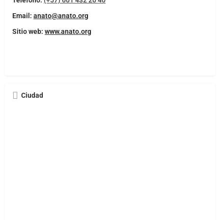
Teléfono:
(+57) 601 432 20 40
Email:
anato@anato.org
Sitio web:
www.anato.org
Ciudad